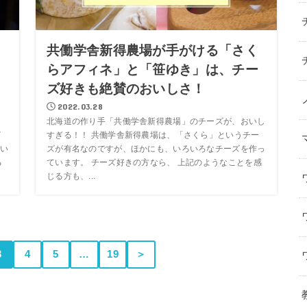
と
共働学舎新得農場が手がける「さく
らアフィネ」と「笹ゆき」は、チー
ズ好きも絶賛のおいしさ！
2022.03.28
北海道の作り手「共働学舎新得農場」のチーズが、おいし
イ
すぎる！！ 共働学舎新得農場は、「さくら」というチー
い
ズが有名なのですが、ほかにも、いろいろなチーズを作っ
る
ています。 チーズ好きの方なら、 上記のようなことを感
じる方も、...
3
4
5
…
19
＞