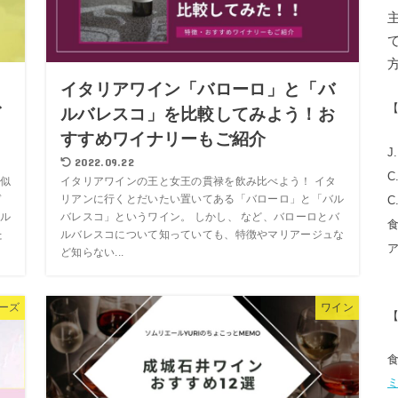
イタリアワイン「バローロ」と「バ
ズ
ルバレスコ」を比較してみよう！お
すすめワイナリーもご紹介
J
2022.09.22
C
似
イタリアワインの王と女王の貫禄を飲み比べよう！ イタ
ド
リアンに行くとだいたい置いてある「バローロ」と「バル
C
ル
バレスコ」というワイン。 しかし、 など、バローロとバ
た
ルバレスコについて知っていても、特徴やマリアージュな
ど知らない...
ーズ
ワイン
ミ