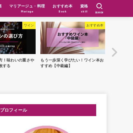
酒
マリアージュ・料理
おすすめ本
資格
Mariage
Book
skill
SEARCH
ワイン
おすすめ本
方！味わいの重さや
もう一歩深く学びたい！ワイン本お
ソムリエ厳
敗する
すすめ【中級編】
め商品15選
プロフィール