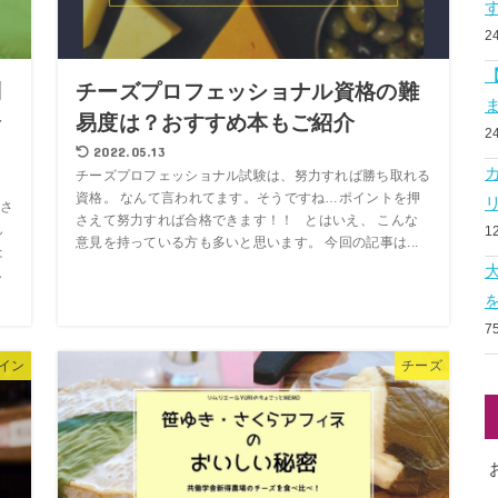
2
別
チーズプロフェッショナル資格の難
合
易度は？おすすめ本もご紹介
2
2022.05.13
チーズプロフェッショナル試験は、努力すれば勝ち取れる
資格。 なんて言われてます。そうですね…ポイントを押
さ
さえて努力すれば合格できます！！ とはいえ、 こんな
ん
1
意見を持っている方も多いと思います。 今回の記事は...
た
し
7
イン
チーズ