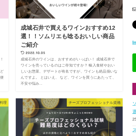
ト
成城石井で買えるワインおすすめ12
と
選！！ソムリエも唸るおいしい商品
I
ご紹介
2022.10.05
！
成城石井のワインは、おすすめがいっぱい！ 成城石井で
」
ワインを売っているのはご存知ですか？ 輸入食材やおい
ど
しいお惣菜、デザートが有名ですが、ワインも絶品揃いな
便
んですよ。 とはいえ、 など、ワインを買うにあたって、
不安や悩み...
料理
チーズプロフェッショナル資格
2