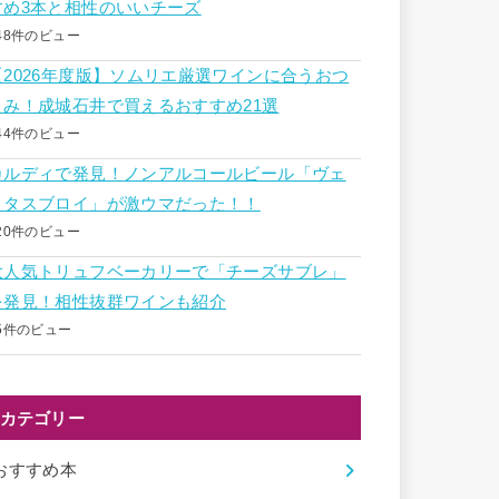
すめ3本と相性のいいチーズ
48件のビュー
【2026年度版】ソムリエ厳選ワインに合うおつ
まみ！成城石井で買えるおすすめ21選
44件のビュー
カルディで発見！ノンアルコールビール「ヴェ
リタスブロイ」が激ウマだった！！
20件のビュー
大人気トリュフベーカリーで「チーズサブレ」
を発見！相性抜群ワインも紹介
5件のビュー
カテゴリー
おすすめ本