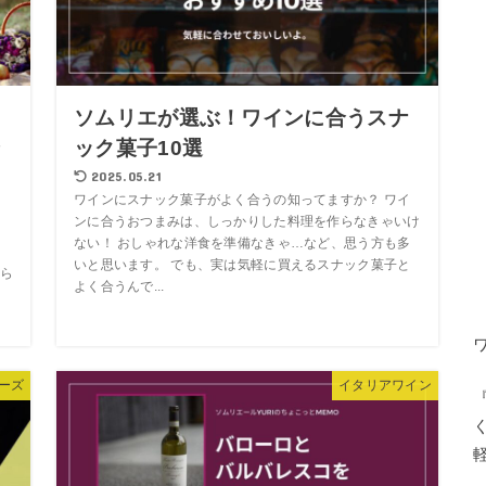
ソムリエが選ぶ！ワインに合うスナ
ン
ック菓子10選
2025.05.21
ワインにスナック菓子がよく合うの知ってますか？ ワイ
ンに合うおつまみは、しっかりした料理を作らなきゃいけ
ない！ おしゃれな洋食を準備なきゃ…など、思う方も多
、
いと思います。 でも、実は気軽に買えるスナック菓子と
ら
よく合うんで...
ーズ
イタリアワイン