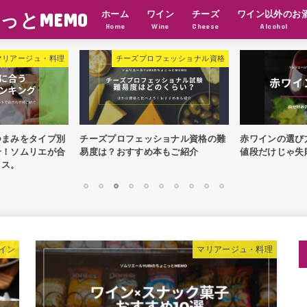
っとMEMO
ホーム
ワイン
チーズ
ワイン以外のお
Home
Wine
Cheese
Alcohol
マリアージュ・料理
チーズプロフェッショナル資格
つまみをタイプ別
チーズプロフェッショナル資格の難
赤ワインの選び
介！ソムリエが合
易度は？おすすめ本もご紹介
値段だけじゃ失
イス。
1
2
3
4
5
6
7
8
9
10
イン
マリアージュ・料理