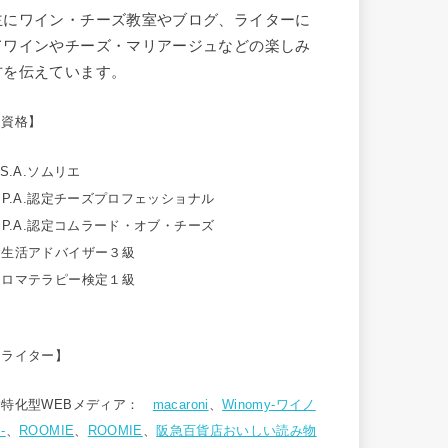
主にワイン・チーズ教室やブログ、ライターに
てワインやチーズ・マリアージュなどの楽しみ
方を伝えています。
【資格】
.S.A.ソムリエ
.P.A.認定チーズプロフェッショナル
.P.A.認定コムラード・オブ・チーズ
食生活アドバイザー３級
アロマテラピー検定１級
【ライター】
食特化型WEBメディア：
macaroni
、
Winomy-ワイノ
-
、
ROOMIE
、
ROOMIE
、
阪急百貨店おいしい読み物