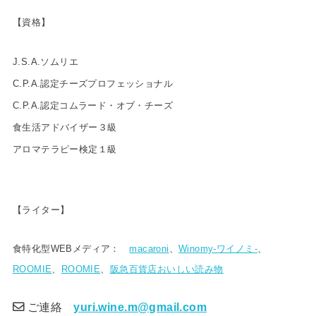
【資格】
J.S.A.ソムリエ
C.P.A.認定チーズプロフェッショナル
C.P.A.認定コムラード・オブ・チーズ
食生活アドバイザー３級
アロマテラピー検定１級
【ライター】
食特化型WEBメディア：
macaroni
、
Winomy-ワイノミ-
、
ROOMIE
、
ROOMIE
、
阪急百貨店おいしい読み物
ご連絡
yuri.wine.m@gmail.com