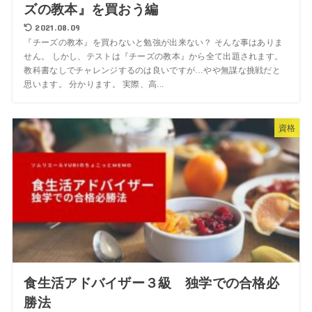
ズの教本』を買おう編
2021.08.09
『チーズの教本』を買わないと勉強が出来ない？ そんな事はありま
せん。 しかし、テストは『チーズの教本』から全て出題されます。
教科書なしでチャレンジするのは良いですが…やや無謀な挑戦だと
思います。 分かります。 実際、高...
資格
食生活アドバイザー３級 独学での合格必
勝法