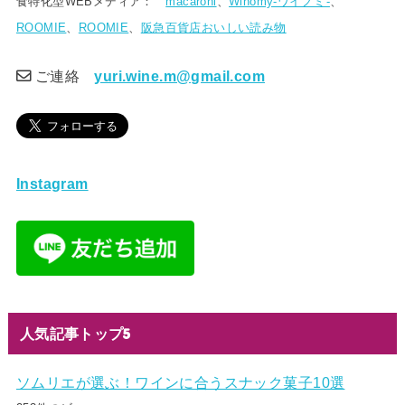
食特化型WEBメディア：
macaroni
、
Winomy-ワイノミ-
、
ROOMIE
、
ROOMIE
、
阪急百貨店おいしい読み物
ご連絡
yuri.wine.m@gmail.com
Instagram
人気記事トップ5
ソムリエが選ぶ！ワインに合うスナック菓子10選