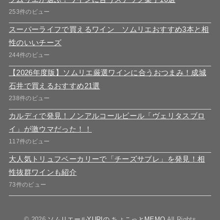
253件のビュー
スーパーライフで買えるワイン ソムリエおすすめ3本と相
性のいいチーズ
244件のビュー
【2026年度版】ソムリエ厳選ワインに合うおつまみ！成城
石井で買えるおすすめ21選
238件のビュー
カルディで発見！ノンアルコールビール「ヴェリタスブロ
イ」が激ウマだった！！
117件のビュー
大人気トリュフベーカリーで「チーズサブレ」を発見！相
性抜群ワインも紹介
73件のビュー
© 2026
ソムリエールYURIの ちょこっとMEMO
All Rights