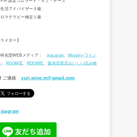
.P.A.認定コムラード・オブ・チーズ
食生活アドバイザー３級
アロマテラピー検定１級
【ライター】
食特化型WEBメディア：
macaroni
、
Winomy-ワイノ
-
、
ROOMIE
、
ROOMIE
、
阪急百貨店おいしい読み物
ご連絡
yuri.wine.m@gmail.com
nstagram