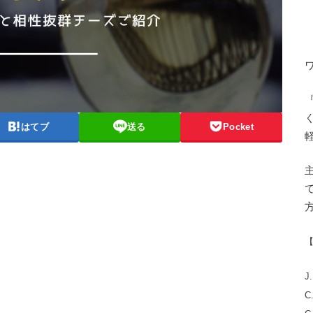
はてブ
送る
Pocket
J
C