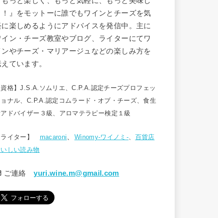
『もっと楽しく、もっと気軽に、もっと美味し
く！』をモットーに誰でもワインとチーズを気
軽に楽しめるようにアドバイスを発信中。主に
ワイン・チーズ教室やブログ、ライターにてワ
インやチーズ・マリアージュなどの楽しみ方を
伝えています。
【資格】
J.S.A.ソムリエ、
C.P.A.認定チーズプロフェッ
ショナル、
C.P.A.認定コムラード・オブ・チーズ、
食生
活アドバイザー３級、アロマテラピー検定１級
、
【ライター】
macaroni
Winomy-ワイノミ-
、
百貨店
おいしい読み物
ご連絡
yuri.wine.m@gmail.com