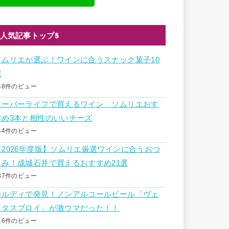
人気記事トップ5
ソムリエが選ぶ！ワインに合うスナック菓子10
選
48件のビュー
スーパーライフで買えるワイン ソムリエおす
すめ3本と相性のいいチーズ
44件のビュー
【2026年度版】ソムリエ厳選ワインに合うおつ
まみ！成城石井で買えるおすすめ21選
37件のビュー
カルディで発見！ノンアルコールビール「ヴェ
リタスブロイ」が激ウマだった！！
16件のビュー