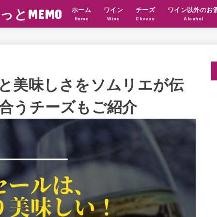
っとMEMO
ホーム
ワイン
チーズ
ワイン以外のお
Home
Wine
Cheese
Alcohol
と美味しさをソムリエが伝
合うチーズもご紹介