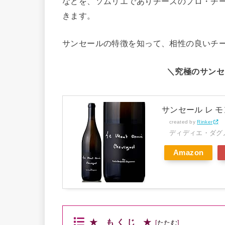
などを、ソムリエでありチーズのプロ・チー
きます。
サンセールの特徴を知って、相性の良いチ
＼究極のサンセ
サンセール レ モン
created by
Rinker
ディディエ・ダグ
Amazon
★ も く じ ★
[
たたむ
]