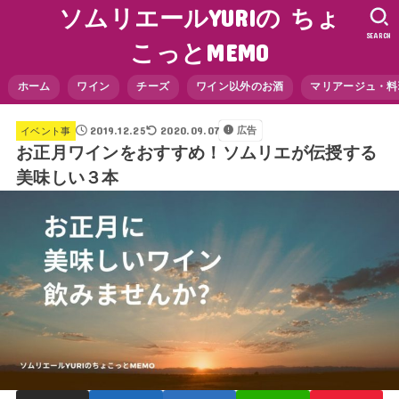
ソムリエールYURIの ちょ
SEARCH
こっとMEMO
ホーム
ワイン
チーズ
ワイン以外のお酒
マリアージュ・料
2019.12.25
2020.09.07
広告
イベント事
お正月ワインをおすすめ！ソムリエが伝授する
美味しい３本