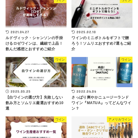
ワイン
ワイン
2021.04.27
2025.02.10
ルドヴィック・シャンソンの手掛
ワインのミニボトルをギフトで贈
けるロゼワインは、繊細で上品！
ろう！ソムリエおすすめ7選もご紹
飲んだ感想とおすすめご紹介
介
ワイン
ワイン
2025.05.25
2022.06.06
【白ワインの選び方】失敗しない
さっぱり爽やかニュージーランド
飲み方とソムリエ厳選おすすめ10
ワイン『MATUA』ってどんなワイ
選
ン？
ワイン
アメリカワイン