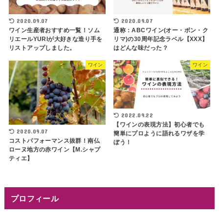
2020.09.07
2020.09.07
ワイン生産者おすすめ一覧！ソム
通称：ABCワイン(オー・ボン・ク
リエールYURIが大好きな造り手を
リマ)の30周年記念ラベル【XXX】
リストアップしました。
はどんな味だった？
ワイン
ワイン
2022.09.22
【ワインの表現方法】初心者でも
2020.09.07
簡単にプロように語れるワザを学
コストパフォーマンス抜群！南仏
ぼう！
ローヌ地方の赤ワイン【M.シャプ
ティエ】
プロフィール